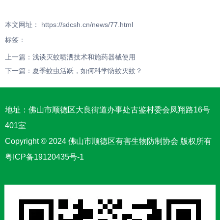
本文网址： https://sdcsh.cn/news/77.html
标签：
上一篇：
浅谈灭蚊喷洒技术和施药器械使用
下一篇：
夏季蚊虫活跃，如何科学防蚊灭蚊？
地址：佛山市顺德区大良街道办事处古鉴村委会凤翔路16号
401室
Copyright © 2024 佛山市顺德区有害生物防制协会 版权所有
粤ICP备19120435号-1