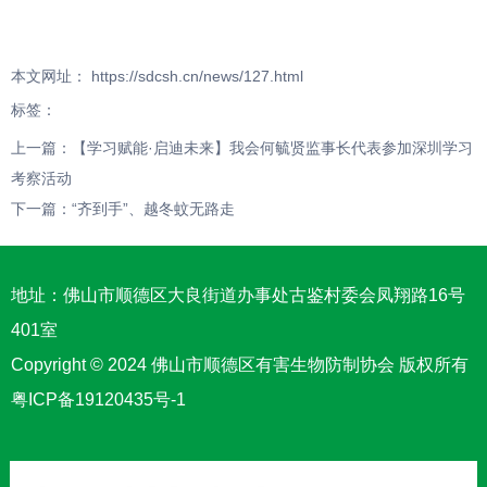
本文网址： https://sdcsh.cn/news/127.html
标签：
上一篇：
【学习赋能·启迪未来】我会何毓贤监事长代表参加深圳学习
考察活动
下一篇：
“齐到手”、越冬蚊无路走
地址：佛山市顺德区大良街道办事处古鉴村委会凤翔路16号
401室
Copyright © 2024 佛山市顺德区有害生物防制协会 版权所有
粤ICP备19120435号-1