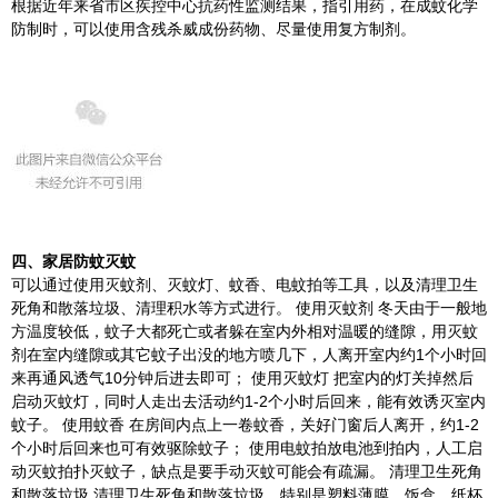
根据近年来省市区疾控中心抗药性监测结果，指引用药，在成蚊化学
防制时，可以使用含残杀威成份药物、尽量使用复方制剂。
四、家居防蚊灭蚊
可以通过使用灭蚊剂、灭蚊灯、蚊香、电蚊拍等工具，以及清理卫生
死角和散落垃圾、清理积水等方式进行。 使用灭蚊剂 冬天由于一般地
方温度较低，蚊子大都死亡或者躲在室内外相对温暖的缝隙，用灭蚊
剂在室内缝隙或其它蚊子出没的地方喷几下，人离开室内约1个小时回
来再通风透气10分钟后进去即可； 使用灭蚊灯 把室内的灯关掉然后
启动灭蚊灯，同时人走出去活动约1-2个小时后回来，能有效诱灭室内
蚊子。 使用蚊香 在房间内点上一卷蚊香，关好门窗后人离开，约1-2
个小时后回来也可有效驱除蚊子； 使用电蚊拍放电池到拍内，人工启
动灭蚊拍扑灭蚊子，缺点是要手动灭蚊可能会有疏漏。 清理卫生死角
和散落垃圾 清理卫生死角和散落垃圾，特别是塑料薄膜、饭盒、纸杯