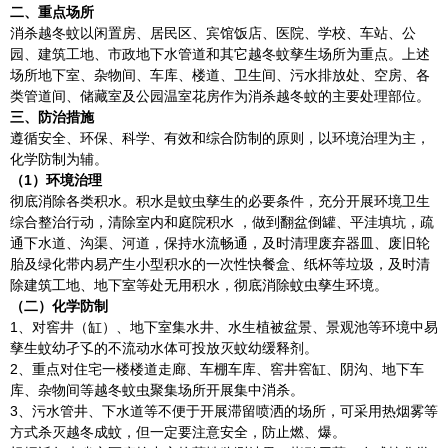
二、重点场所
消杀越冬蚊以闲置房、居民区、宾馆饭店、医院、学校、车站、公
园、建筑工地、市政地下水管道和其它越冬蚊孳生场所为重点。上述
场所地下室、杂物间、车库、楼道、卫生间、污水排放处、空房、各
类管道间、储藏室及公园温室花房作为消杀越冬蚊的主要处理部位。
三、防治措施
遵循安全、环保、科学、有效和综合防制的原则，以环境治理为主，
化学防制为辅。
（1）环境治理
彻底消除各类积水。积水是蚊虫孳生的必要条件，充分开展环境卫生
综合整治行动，清除室内和庭院积水 ，做到翻盆倒罐、平洼填坑，疏
通下水道、沟渠、河道，保持水流畅通，及时清理废弃器皿、废旧轮
胎及绿化带内易产生小型积水的一次性快餐盒、纸杯等垃圾，及时清
除建筑工地、地下室等处无用积水，彻底消除蚊虫孳生环境。
（二）化学防制
1、对窖井（缸）、地下室集水井、水生植被盆景、景观池等环境中易
孳生蚊幼孑孓的不流动水体可投放灭蚊幼缓释剂。
2、重点对住宅一楼楼道走廊、车棚车库、窖井窖缸、阴沟、地下车
库、杂物间等越冬蚊虫聚集场所开展集中消杀。
3、污水管井、下水道等不便于开展滞留喷洒的场所，可采用热烟雾等
方式杀灭越冬成蚊，但一定要注意安全，防止燃、爆。