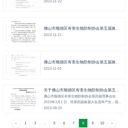
2023-11-22
根据《社会团体登记管理条例》、广东省民政厅、
佛山市顺德区民政和人力资源社会保障局和本协会
章程的有关规定，结合我会的实际情况，制定了第
五届理事（监事）会换届工作方案，供审议。
佛山市顺德区有害生物防制协会第五届换届
选举办法（草案）
2023-11-21
佛山市顺德区有害生物防制协会第五届换届
工作领导小组第二次会议会议纪要
2023-11-01
关于佛山市顺德区有害生物防制协会第五届
换届选举的通知
佛山市顺德区有害生物防制协会第四届理事会自
2019年3月1 日，经第四届换届大会选举产生，现届
期即满。本届理事会第四十二次会议表决通过成立
2023-09-20
了第五届换届工作领导小组。在第五届换届工作领
导小组的组织下，制定了《佛山市顺德区有害生物
‹
1
2
...
5
6
7
8
9
10
›
防制协会第五届换届选举办法》。现启动新一届理