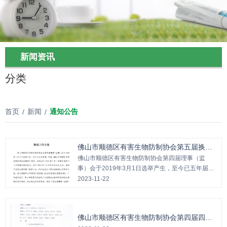
新闻资讯
分类
首页
新闻
通知公告
/
/
佛山市顺德区有害生物防制协会第五届换届
工作方案
佛山市顺德区有害生物防制协会第四届理事（监
事）会于2019年3月1日选举产生，至今已五年届
满。根据《佛山市顺德区有害生物防制协会章程》
2023-11-22
规定，经协会于2023年9月7日第四届四十二次理事
会表决通过，拟于2024年3月召开全体会员大会，
选举产生第五届理事（监事）会，并讨论成立了第
佛山市顺德区有害生物防制协会第四届四十
五届换届工作领导小组。第五届换届工作领导小组
三次理事会会议纪要